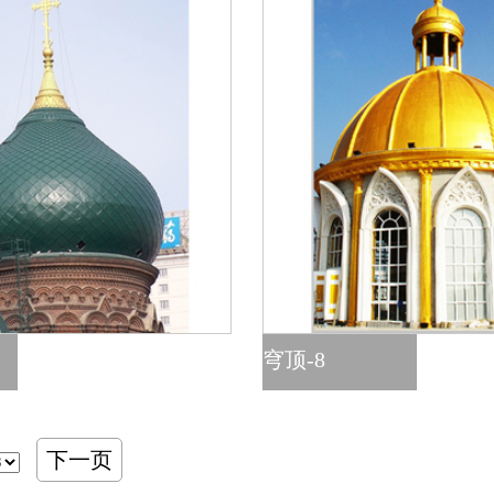
穹顶-8
下一页