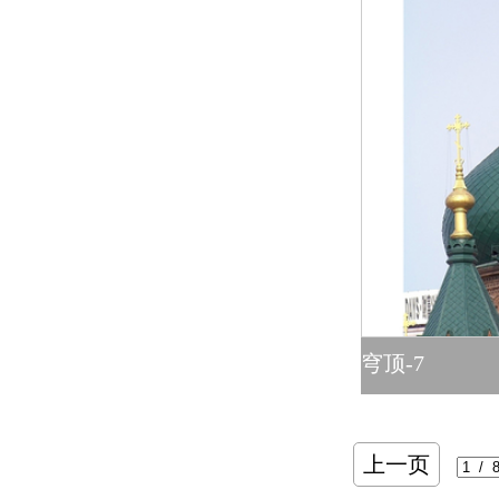
穹顶-7
上一页